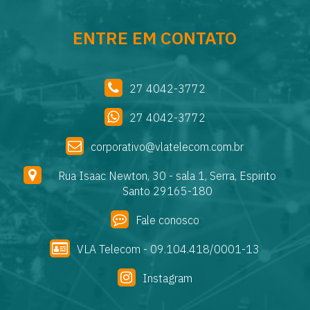
ENTRE EM CONTATO
27 4042-3772
27 4042-3772
corporativo@vlatelecom.com.br
Rua Isaac Newton, 30 - sala 1, Serra, Espirito
Santo 29165-180
Fale conosco
VLA Telecom - 09.104.418/0001-13
Instagram