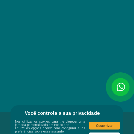
Você controla a sua privacidade
Nós utilizamos cookies para lhe oferecer uma
jornada personalizada em nosso site.
Customizar
Utilize as opções abaixo para configurar suas
preferências sobre esse assunto.
© 2026 VLA Telecom. Todos os Direitos Reservados